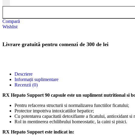
Compară
Wishlist
Livrare gratuită pentru comenzi de 300 de lei
Descriere
Informații suplimentare
Recenzii (0)
RX Hepato Support 90 capsule este un supliment nutritional si bo
Pentru refacerea structurii si normalizarea functiilor ficatului;
Protector impotriva intoxicatiilor hepatice;
Cu potentarea capacitatii detoxifiante a ficatului, antioxidant si 
Rol in mentinerea echilibrului homeostatic, la caini si pisici.
RX Hepato Support este indicat in: