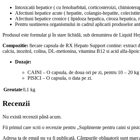
Intoxicatii hepatice ( cu fenobarbital, corticosteroizi, chimioterapi
Afectiuni hepatice acute ( hepatite, colangio-hepatite, colecistite
Afectiuni hepatice cronice ( lipidoza hepatica, ciroza hepatica,
Pentru sustinerea organismului in cadrul aplicarii produselor anti
Produsul este formulat şi în stare lichidă, sub denumirea de Liquid Hep
Compozitie:
fiecare capsula de RX Hepato Support contine: extract 
calciu, inozitol, colina, DL-metionina, vitamina B12 si acid alfa-lipoic
Dozaje:
CAINI – O capsula, de doua ori pe zi, pentru 10 – 20 kg 
PISICI – O capsula, o data pe zi.
Greutate
0,1 kg
Recenzii
Nu există recenzii până acum.
Fii primul care scrii o recenzie pentru „Suplimente pentru caini si p
Adresa ta de email nu va fi publicată.
Câmpurile obligatorii sunt marc