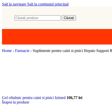
Recompense moi
Salt la navigare
Salt la conținutul principal
Recompense lichide
Recompense crocante
Sisale
Căutați
Plăci de zgâriat
Ansambluri & Copaci
Jucării
Mingi
Jucării de pluș
Undițe & Baghete
Jucării interactive
Igienă & Litiere
Home
-
Farmacie
-
Suplimente pentru caini si pisici Hepato Support
Litiere
Accesorii litiere
Nisip / Așternut
Sănătate
Farmacie & Rețete
Tract urinar & Rinichi
Antiparazitare interne
Antiparazitare externe
Vitamine și Suplimente
Toate produsele de sănătate
Gel oftalmic pentru caini si pisici Izimed
106,77
lei
Accesorii & Casă
Înapoi la produse
Boluri & Hrănitoare
Pătuțuri & Culcușuri