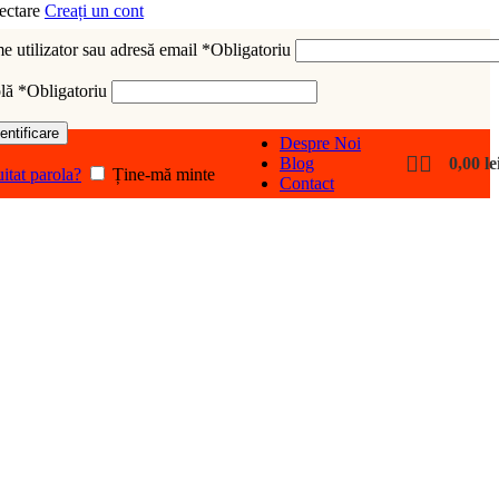
ectare
Creați un cont
 utilizator sau adresă email
*
Obligatoriu
olă
*
Obligatoriu
entificare
Despre Noi
Blog
0,00
le
uitat parola?
Ține-mă minte
Contact