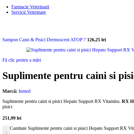
Cosmetică & Îngrijire
Farmacie Veterinară
Servicii Veterinare
Consultații
Chirurgie
Internări
Farmacie
Sampon Caini & Pisici Dermoscent ATOP 7
126,25
lei
Cosmetică
Fă clic pentru a mări
Suplimente pentru caini si pi
Marcă:
Inmed
Suplimente pentru caini si pisici Hepato Support RX Vitamins.
RX He
pisici
251,99
lei
Cantitate Suplimente pentru caini si pisici Hepato Support RX Vi
-