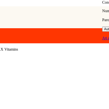
Con
Nume
Par
Aut
Ați 
 RX Vitamins