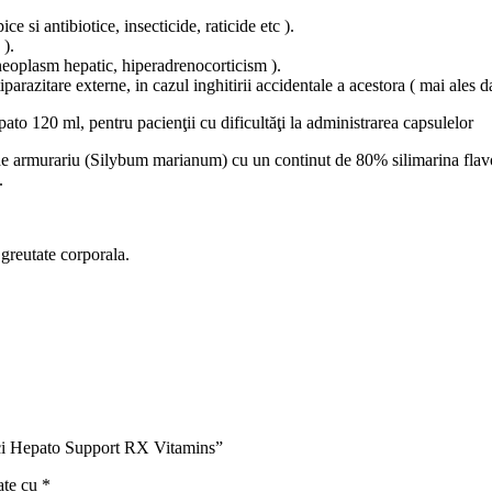
ce si antibiotice, insecticide, raticide etc ).
 ).
 neoplasm hepatic, hiperadrenocorticism ).
parazitare externe, in cazul inghitirii accidentale a acestora ( mai ales 
ato 120 ml, pentru pacienţii cu dificultăţi la administrarea capsulelor
de armurariu (Silybum marianum) cu un continut de 80% silimarina flav
.
greutate corporala.
isici Hepato Support RX Vitamins”
ate cu
*