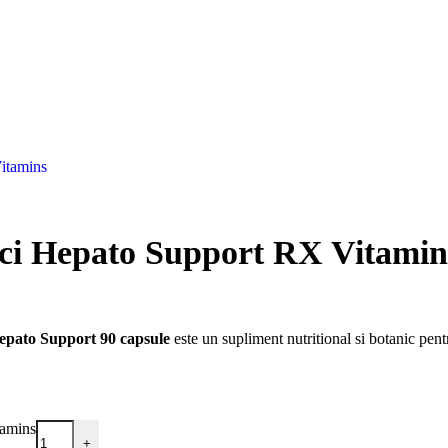
sici Hepato Support RX Vitamin
pato Support 90 capsule
este un supliment nutritional si botanic pentru
tamins
+