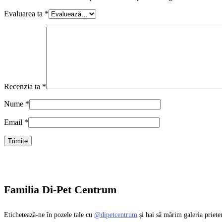
Evaluarea ta
*
Recenzia ta
*
Nume
*
Email
*
Familia Di-Pet Centrum
Etichetează-ne în pozele tale cu
@dipetcentrum
și hai să mărim galeria priete