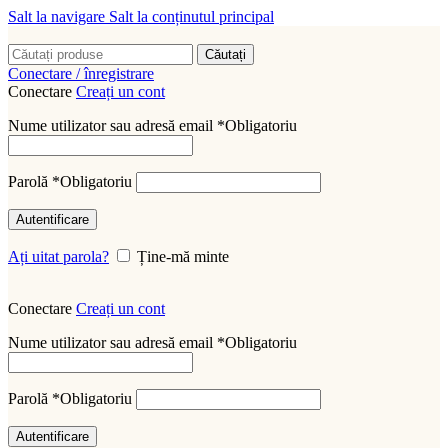
Salt la navigare
Salt la conținutul principal
Căutați
Conectare / înregistrare
Conectare
Creați un cont
Nume utilizator sau adresă email
*
Obligatoriu
Parolă
*
Obligatoriu
Autentificare
Ați uitat parola?
Ține-mă minte
Conectare
Creați un cont
Nume utilizator sau adresă email
*
Obligatoriu
Parolă
*
Obligatoriu
Autentificare