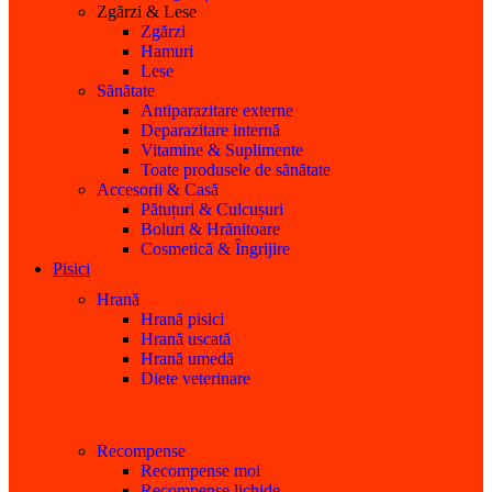
Zgărzi & Lese
Zgărzi
Hamuri
Lese
Sănătate
Antiparazitare externe
Deparazitare internă
Vitamine & Suplimente
Toate produsele de sănătate
Accesorii & Casă
Pătuțuri & Culcușuri
Boluri & Hrănitoare
Cosmetică & Îngrijire
Pisici
Hrană
Hrană pisici
Hrană uscată
Hrană umedă
Diete veterinare
Recompense
Recompense moi
Recompense lichide