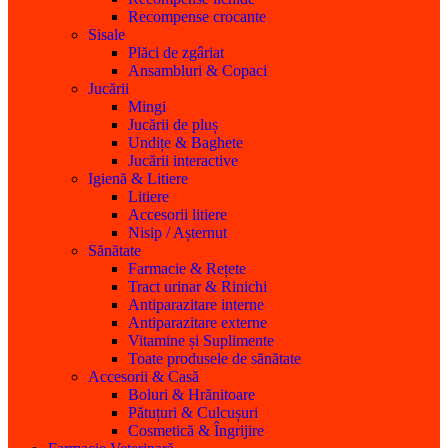
Recompense crocante
Sisale
Plăci de zgâriat
Ansambluri & Copaci
Jucării
Mingi
Jucării de pluș
Undițe & Baghete
Jucării interactive
Igienă & Litiere
Litiere
Accesorii litiere
Nisip / Așternut
Sănătate
Farmacie & Rețete
Tract urinar & Rinichi
Antiparazitare interne
Antiparazitare externe
Vitamine și Suplimente
Toate produsele de sănătate
Accesorii & Casă
Boluri & Hrănitoare
Pătuțuri & Culcușuri
Cosmetică & Îngrijire