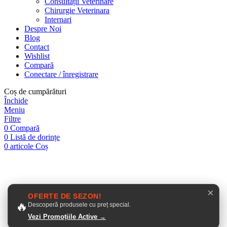
Consultații Veterinare
Chirurgie Veterinara
Internari
Despre Noi
Blog
Contact
Wishlist
Compară
Conectare / înregistrare
Coș de cumpărături
Închide
Meniu
Filtre
0
Compară
0
Listă de dorințe
0
articole
Coș
Close this module
×
OFERTE DE SEZON!
🔥
Descoperă produsele cu preț special.
Vezi Promoțiile Active →