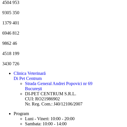
4504
953
9305
350
1379
401
6946
812
9862
46
4518
199
3430
726
Clinica Veterinară
Di Pet Centrum
Strada General Andrei Popovici nr 69
București
DI-PET CENTRUM S.R.L.
CUI: RO21986902
Nr. Reg. Com.: J40/12106/2007
Program
Luni - Vineri: 10:00 - 20:00
Sambata: 10:00 - 14:00