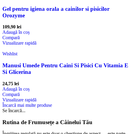
Gel pentru igiena orala a cainilor si pisicilor
Orozyme
109,90
lei
Adaugă în coș
Compară
Vizualizare rapidă
Wishlist
Manusi Umede Pentru Caini Si Pisici Cu Vitamia E
Si Glicerina
24,75
lei
Adaugă în coș
Compară
Vizualizare rapidă
Încarcă mai multe produse
Se încarcă...
Rutina de Frumusețe a Câinelui Tău
Îngrijirea regulată nu este doar o chestiune de aspect — este parte