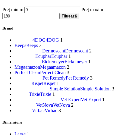
Preț minim
Preț maxim
Filtrează
Brand
4DOG
4DOG
1
Beeps
Beeps
3
Dermoscent
Dermoscent
2
Ecuphar
Ecuphar
1
Eickemeyer
Eickemeyer
1
Megaamazon
Megaamazon
2
Perfect Clean
Perfect Clean
3
Pet Remedy
Pet Remedy
3
Rispet
Rispet
1
Simple Solution
Simple Solution
3
Trixie
Trixie
1
Vet Expert
Vet Expert
1
VetNova
VetNova
2
Virbac
Virbac
3
Dimensiune
Large
1