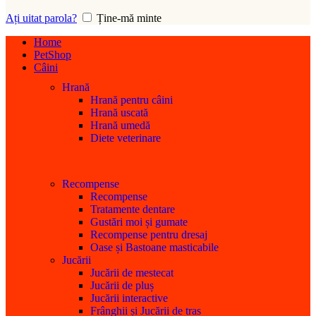
Ați uitat parola?
Ține-mă minte
Home
PetShop
Câini
Hrană
Hrană pentru câini
Hrană uscată
Hrană umedă
Diete veterinare
Recompense
Recompense
Tratamente dentare
Gustări moi și gumate
Recompense pentru dresaj
Oase și Bastoane masticabile
Jucării
Jucării de mestecat
Jucării de pluș
Jucării interactive
Frânghii și Jucării de tras