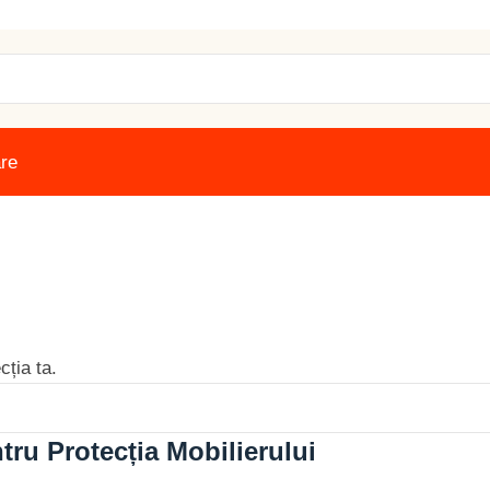
are
cția ta.
tru Protecția Mobilierului