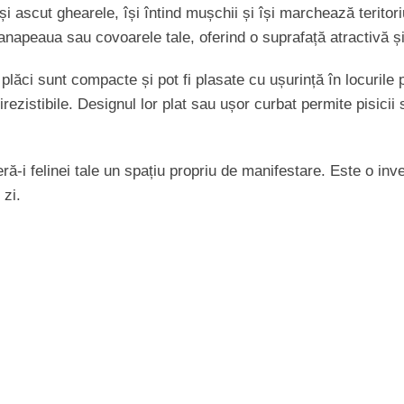
și ascut ghearele, își întind mușchii și își marchează teritori
canapeaua sau covoarele tale, oferind o suprafață atractivă și
lăci sunt compacte și pot fi plasate cu ușurință în locurile p
rezistibile. Designul lor plat sau ușor curbat permite pisicii 
-i felinei tale un spațiu propriu de manifestare. Este o invest
 zi.