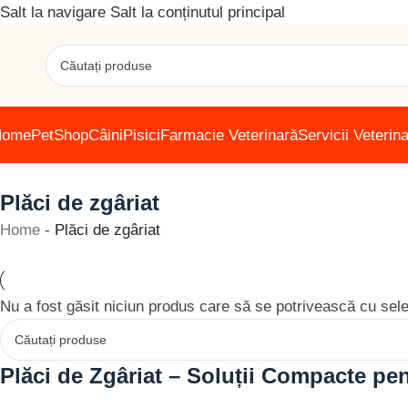
Salt la navigare
Salt la conținutul principal
Home
PetShop
Câini
Pisici
Farmacie Veterinară
Servicii Veterin
Plăci de zgâriat
Home
-
Plăci de zgâriat
Nu a fost găsit niciun produs care să se potrivească cu sele
Plăci de Zgâriat – Soluții Compacte pen