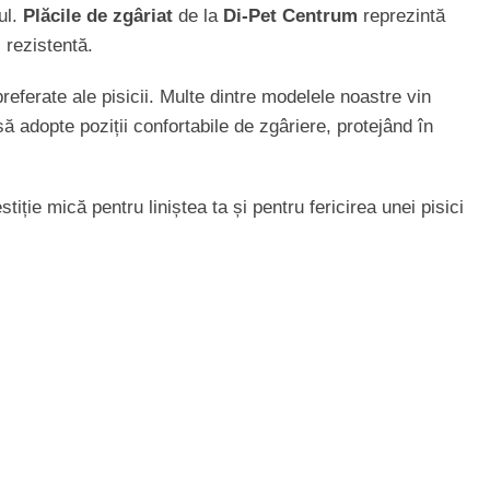
ul.
Plăcile de zgâriat
de la
Di-Pet Centrum
reprezintă
 rezistentă.
referate ale pisicii. Multe dintre modelele noastre vin
să adopte poziții confortabile de zgâriere, protejând în
iție mică pentru liniștea ta și pentru fericirea unei pisici