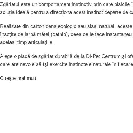
Zgâriatul este un comportament instinctiv prin care pisicile î
soluția ideală pentru a direcționa acest instinct departe de 
Realizate din carton dens ecologic sau sisal natural, aceste p
însoțite de iarbă mâței (catnip), ceea ce le face instantaneu i
același timp articulațiile.
Alege o placă de zgâriat durabilă de la Di-Pet Centrum și oferă
care are nevoie să își exercite instinctele naturale în fiecare
Citeşte mai mult