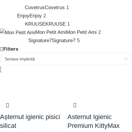
Covetrus
Covetrus
1
Enjoy
Enjoy
2
KRUUSE
KRUUSE
1
Mon Petit Ami
Mon Petit Ami
2
Signature7
Signature7
5
Filters
Așternut igienic pisici
Asternut Igienic
silicat
Premium KittyMax