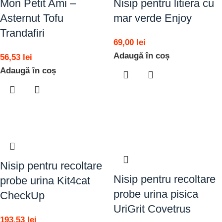
Mon Petit Ami –
Nisip pentru litiera cu
Asternut Tofu
mar verde Enjoy
Trandafiri
69,00
lei
Adaugă în coș
56,53
lei
Adaugă în coș
Nisip pentru recoltare
Nisip pentru recoltare
probe urina Kit4cat
probe urina pisica
CheckUp
UriGrit Covetrus
193,53
lei