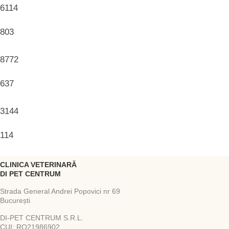
6114
803
8772
637
3144
114
CLINICA VETERINARĂ
DI PET CENTRUM
Strada General Andrei Popovici nr 69
București
DI-PET CENTRUM S.R.L.
CUI: RO21986902