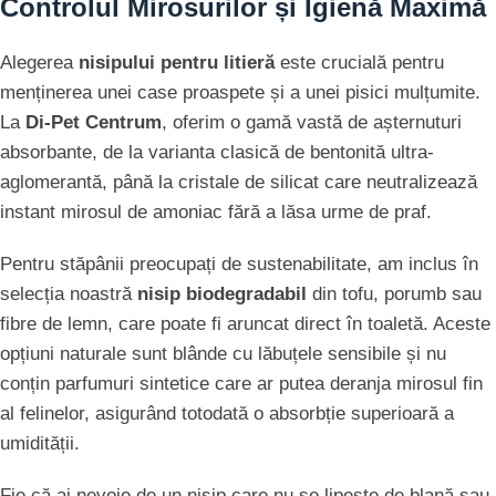
Controlul Mirosurilor și Igienă Maximă
Alegerea
nisipului pentru litieră
este crucială pentru
menținerea unei case proaspete și a unei pisici mulțumite.
La
Di-Pet Centrum
, oferim o gamă vastă de așternuturi
absorbante, de la varianta clasică de bentonită ultra-
aglomerantă, până la cristale de silicat care neutralizează
instant mirosul de amoniac fără a lăsa urme de praf.
Pentru stăpânii preocupați de sustenabilitate, am inclus în
selecția noastră
nisip biodegradabil
din tofu, porumb sau
fibre de lemn, care poate fi aruncat direct în toaletă. Aceste
opțiuni naturale sunt blânde cu lăbuțele sensibile și nu
conțin parfumuri sintetice care ar putea deranja mirosul fin
al felinelor, asigurând totodată o absorbție superioară a
umidității.
Fie că ai nevoie de un nisip care nu se lipește de blană sau