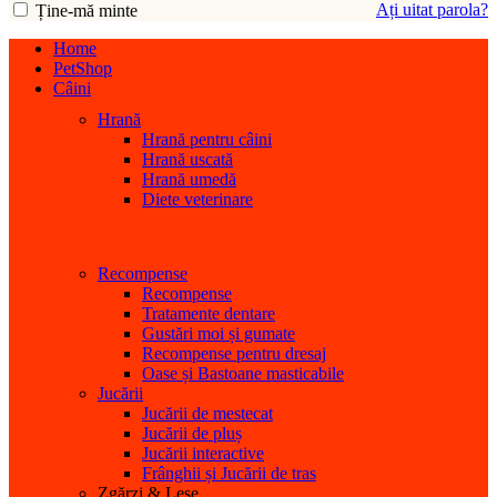
Ați uitat parola?
Ține-mă minte
Home
PetShop
Câini
Hrană
Hrană pentru câini
Hrană uscată
Hrană umedă
Diete veterinare
Recompense
Recompense
Tratamente dentare
Gustări moi și gumate
Recompense pentru dresaj
Oase și Bastoane masticabile
Jucării
Jucării de mestecat
Jucării de pluș
Jucării interactive
Frânghii și Jucării de tras
Zgărzi & Lese