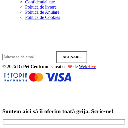
Confidențialitate
Politică de livrare
Politică de Anulare
Politica de Cookies
Înscrie-te la newsletter
Fii mereu informat. Abonează-te la newsletter astăzi
© 2026
Di-Pet Centrum
|
Creat cu
❤️
de
Web
Hive
Suntem aici să îi oferim toată grija. Scrie-ne!