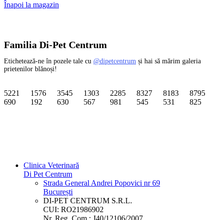
Înapoi la magazin
Familia Di-Pet Centrum
Etichetează-ne în pozele tale cu
@dipetcentrum
și hai să mărim galeria
prietenilor blănoși!
5221
1576
3545
1303
2285
8327
8183
8795
690
192
630
567
981
545
531
825
Clinica Veterinară
Di Pet Centrum
Strada General Andrei Popovici nr 69
București
DI-PET CENTRUM S.R.L.
CUI: RO21986902
Nr. Reg. Com.: J40/12106/2007