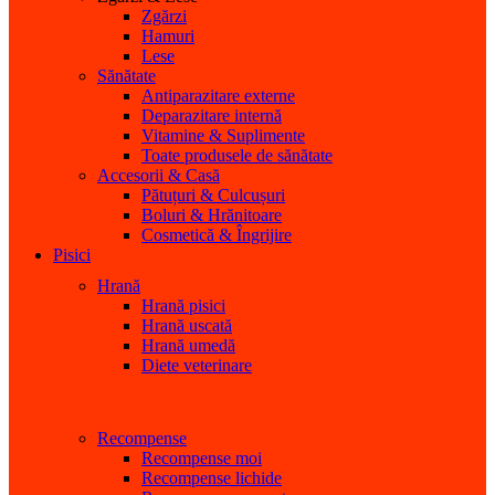
Zgărzi
Hamuri
Lese
Sănătate
Antiparazitare externe
Deparazitare internă
Vitamine & Suplimente
Toate produsele de sănătate
Accesorii & Casă
Pătuțuri & Culcușuri
Boluri & Hrănitoare
Cosmetică & Îngrijire
Pisici
Hrană
Hrană pisici
Hrană uscată
Hrană umedă
Diete veterinare
Recompense
Recompense moi
Recompense lichide