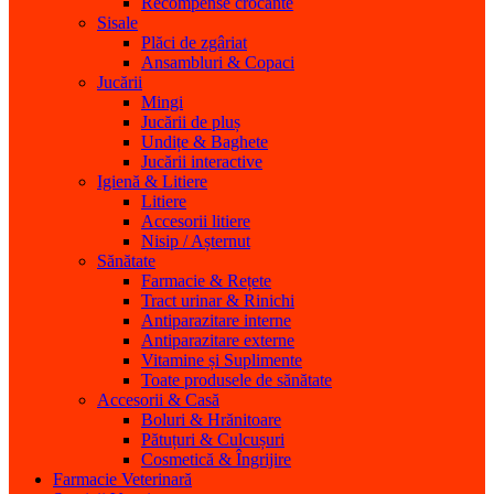
Recompense crocante
Sisale
Plăci de zgâriat
Ansambluri & Copaci
Jucării
Mingi
Jucării de pluș
Undițe & Baghete
Jucării interactive
Igienă & Litiere
Litiere
Accesorii litiere
Nisip / Așternut
Sănătate
Farmacie & Rețete
Tract urinar & Rinichi
Antiparazitare interne
Antiparazitare externe
Vitamine și Suplimente
Toate produsele de sănătate
Accesorii & Casă
Boluri & Hrănitoare
Pătuțuri & Culcușuri
Cosmetică & Îngrijire
Farmacie Veterinară