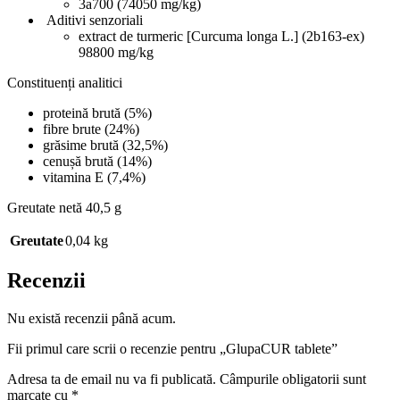
3a700 (74050 mg/kg)
Aditivi senzoriali
extract de turmeric [Curcuma longa L.] (2b163-ex)
98800 mg/kg
Constituenți analitici
proteină brută (5%)
fibre brute (24%)
grăsime brută (32,5%)
cenușă brută (14%)
vitamina E (7,4%)
Greutate netă 40,5 g
Greutate
0,04 kg
Recenzii
Nu există recenzii până acum.
Fii primul care scrii o recenzie pentru „GlupaCUR tablete”
Adresa ta de email nu va fi publicată.
Câmpurile obligatorii sunt
marcate cu
*