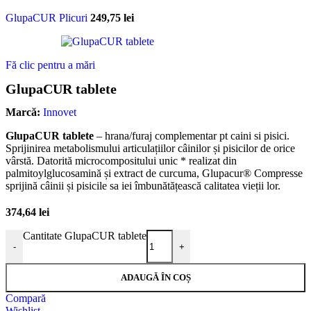
GlupaCUR Plicuri
249,75
lei
Fă clic pentru a mări
GlupaCUR tablete
Marcă:
Innovet
GlupaCUR tablete
– hrana/furaj complementar pt caini si pisici.
Sprijinirea metabolismului articulațiilor câinilor și pisicilor de orice
vârstă. Datorită microcompositului unic * realizat din
palmitoylglucosamină și extract de curcuma, Glupacur® Compresse
sprijină câinii și pisicile sa iei îmbunătățească calitatea vieții lor.
374,64
lei
Cantitate GlupaCUR tablete
-
+
ADAUGĂ ÎN COȘ
Compară
Wishlist