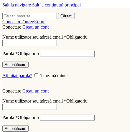
Salt la navigare
Salt la conținutul principal
Căutați
Conectare / înregistrare
Conectare
Creați un cont
Nume utilizator sau adresă email
*
Obligatoriu
Parolă
*
Obligatoriu
Autentificare
Ați uitat parola?
Ține-mă minte
Conectare
Creați un cont
Nume utilizator sau adresă email
*
Obligatoriu
Parolă
*
Obligatoriu
Autentificare