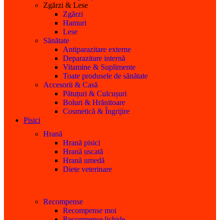
Zgărzi & Lese
Zgărzi
Hamuri
Lese
Sănătate
Antiparazitare externe
Deparazitare internă
Vitamine & Suplimente
Toate produsele de sănătate
Accesorii & Casă
Pătuțuri & Culcușuri
Boluri & Hrănitoare
Cosmetică & Îngrijire
Pisici
Hrană
Hrană pisici
Hrană uscată
Hrană umedă
Diete veterinare
Recompense
Recompense moi
Recompense lichide