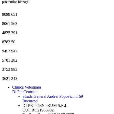
prietenilor blănoși!
8089
651
8061
563
4825
391
8783
50
9457
947
5781
282
3753
983
3621
243
Clinica Veterinară
Di Pet Centrum
Strada General Andrei Popovici nr 69
București
DI-PET CENTRUM S.R.L.
CUI: RO21986902