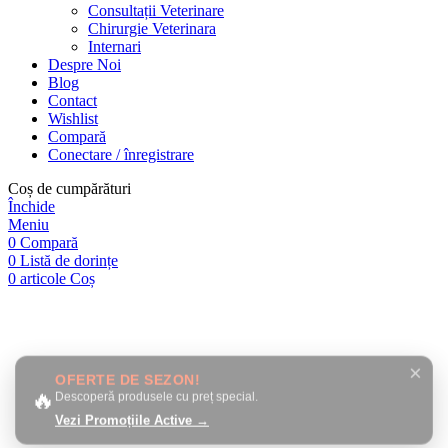
Consultații Veterinare
Chirurgie Veterinara
Internari
Despre Noi
Blog
Contact
Wishlist
Compară
Conectare / înregistrare
Coș de cumpărături
Închide
Meniu
0
Compară
0
Listă de dorințe
0
articole
Coș
Close this module
×
OFERTE DE SEZON!
🔥
Descoperă produsele cu preț special.
Vezi Promoțiile Active →