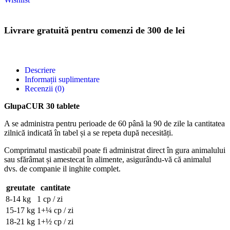
Livrare gratuită pentru comenzi de 300 de lei
Descriere
Informații suplimentare
Recenzii (0)
GlupaCUR 30 tablete
A se administra pentru perioade de 60 până la 90 de zile la cantitatea
zilnică indicată în tabel și a se repeta după necesități.
Comprimatul masticabil poate fi administrat direct în gura animalului
sau sfărâmat și amestecat în alimente, asigurându-vă că animalul
dvs. de companie il inghite complet.
greutate
cantitate
8-14 kg
1 cp / zi
15-17 kg
1+¼ cp / zi
18-21 kg
1+½ cp / zi