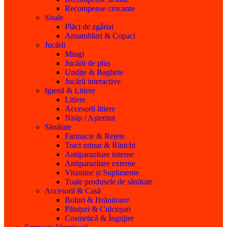
Recompense crocante
Sisale
Plăci de zgâriat
Ansambluri & Copaci
Jucării
Mingi
Jucării de pluș
Undițe & Baghete
Jucării interactive
Igienă & Litiere
Litiere
Accesorii litiere
Nisip / Așternut
Sănătate
Farmacie & Rețete
Tract urinar & Rinichi
Antiparazitare interne
Antiparazitare externe
Vitamine și Suplimente
Toate produsele de sănătate
Accesorii & Casă
Boluri & Hrănitoare
Pătuțuri & Culcușuri
Cosmetică & Îngrijire