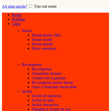
Ați uitat parola?
Ține-mă minte
Home
PetShop
Câini
Hrană
Hrană pentru câini
Hrană uscată
Hrană umedă
Diete veterinare
Recompense
Recompense
Tratamente dentare
Gustări moi și gumate
Recompense pentru dresaj
Oase și Bastoane masticabile
Jucării
Jucării de mestecat
Jucării de pluș
Jucării interactive
Frânghii și Jucării de tras