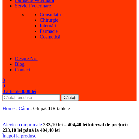
Farmacie Veterinară
Servicii Veterinare
Consultații
Chirurgie
Internări
Farmacie
Cosmetică
Despre Noi
Blog
Contact
0
0
0
articole
0,00
lei
Căutați
Home
-
Câini
-
GlupaCUR tablete
Alevica comprimate
233,10
lei
–
404,40
lei
Interval de prețuri:
233,10 lei până la 404,40 lei
Înapoi la produse