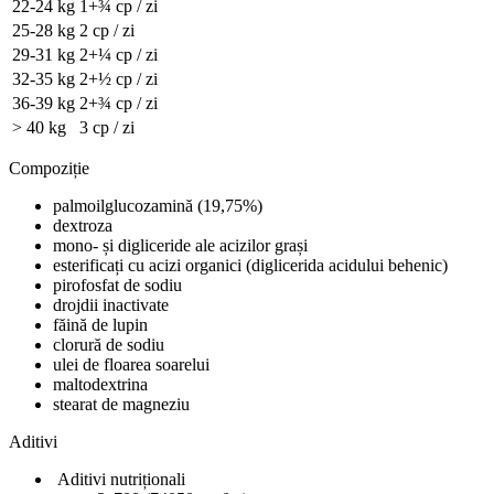
22-24 kg
1+¾ cp / zi
25-28 kg
2 cp / zi
29-31 kg
2+¼ cp / zi
32-35 kg
2+½ cp / zi
36-39 kg
2+¾ cp / zi
> 40 kg
3 cp / zi
Compoziție
palmoilglucozamină (19,75%)
dextroza
mono- și digliceride ale acizilor grași
esterificați cu acizi organici (diglicerida acidului behenic)
pirofosfat de sodiu
drojdii inactivate
făină de lupin
clorură de sodiu
ulei de floarea soarelui
maltodextrina
stearat de magneziu
Aditivi
Aditivi nutriționali