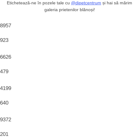
Etichetează-ne în pozele tale cu
@dipetcentrum
și hai să mărim
galeria prietenilor blănoși!
8957
923
6626
479
4199
640
9372
201