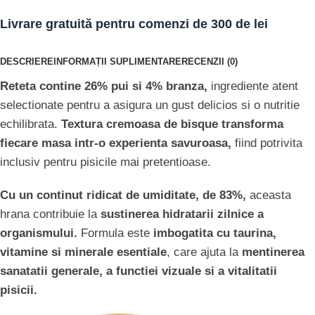
Livrare gratuită pentru comenzi de 300 de lei
DESCRIERE
INFORMAȚII SUPLIMENTARE
RECENZII (0)
Reteta contine 26% pui si 4% branza,
ingrediente atent
selectionate pentru a asigura un gust delicios si o nutritie
echilibrata.
Textura cremoasa de bisque transforma
fiecare masa intr-o experienta savuroasa,
fiind potrivita
inclusiv pentru pisicile mai pretentioase.
Cu un continut ridicat de umiditate, de 83%,
aceasta
hrana contribuie la
sustinerea hidratarii zilnice a
organismului.
Formula este
imbogatita cu taurina,
vitamine si minerale esentiale
, care ajuta la
mentinerea
sanatatii generale, a functiei vizuale si a vitalitatii
pisicii.