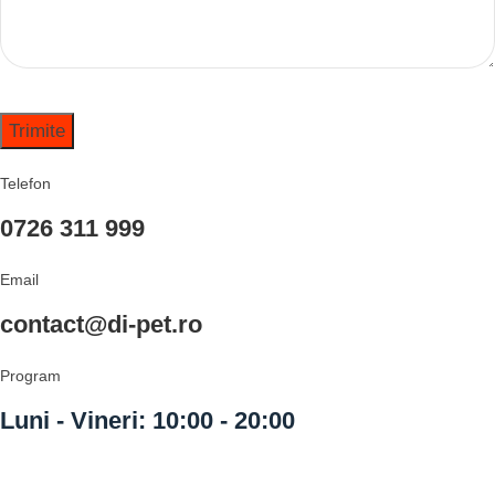
Telefon
0726 311 999
Email
OFERTE DE SEZON!
contact@di-pet.ro
Descoperă produsele cu preț special.
Vezi Promoțiile Active →
Program
Luni - Vineri: 10:00 - 20:00
Sâmbătă: 10:00 - 14:00