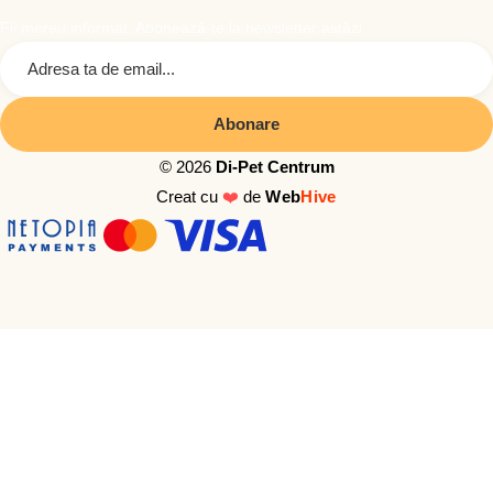
Fii mereu informat. Abonează-te la newsletter astăzi
© 2026
Di-Pet Centrum
Creat cu
❤️
de
Web
Hive
OFERTE DE SEZON!
Descoperă produsele cu preț special.
Vezi Promoțiile Active →
Suntem aici să îi oferim toată grija. Scrie-ne!