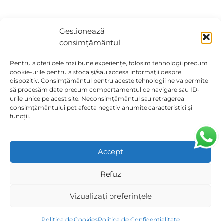
Gestionează
consimțământul
Pentru a oferi cele mai bune experiențe, folosim tehnologii precum
cookie-urile pentru a stoca și/sau accesa informații despre
dispozitiv. Consimțământul pentru aceste tehnologii ne va permite
să procesăm date precum comportamentul de navigare sau ID-
urile unice pe acest site. Neconsimțământul sau retragerea
Telefon
Adresă
consimțământului pot afecta negativ anumite caracteristici și
Strada General Andrei
funcții.
0726 311 999
Popovici 69, București
Email
contact@di-pet.ro
Accept
×
Program
OFERTE DE SEZON!
🔥
Refuz
Descoperă produsele cu preț special.
Luni - Vineri: 10:00 - 20:00
Sâmbătă: 10:00 - 14:00
Vezi Promoțiile Active →
Vizualizați preferințele
Politica de Cookies
Politica de Confidențialitate