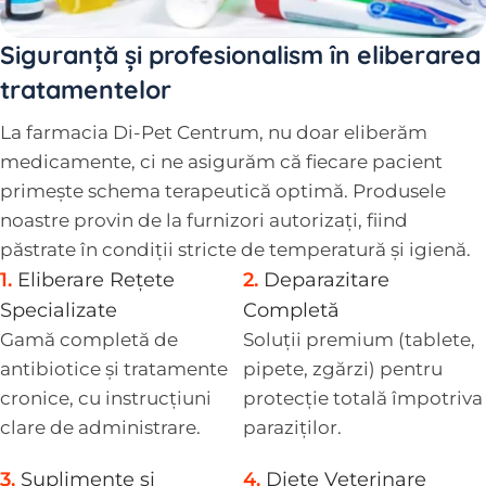
Siguranță și profesionalism în eliberarea
tratamentelor
La farmacia Di-Pet Centrum, nu doar eliberăm
medicamente, ci ne asigurăm că fiecare pacient
primește schema terapeutică optimă. Produsele
noastre provin de la furnizori autorizați, fiind
păstrate în condiții stricte de temperatură și igienă.
1.
Eliberare Rețete
2.
Deparazitare
Specializate
Completă
Gamă completă de
Soluții premium (tablete,
antibiotice și tratamente
pipete, zgărzi) pentru
cronice, cu instrucțiuni
protecție totală împotriva
clare de administrare.
paraziților.
3.
Suplimente și
4.
Diete Veterinare